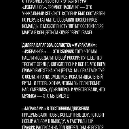
отправляется во вторую часть тура
«Избранное». Громкое название — это
уникальный сет-лист, который был составлен
по результатам голосования поклонников
команды. В Москве выступление состоится 29
марта в концертном клубе "Бейс" (BASE).
Диляра Вагапова, солистка «Мураками»:
«Избранное» — это сборник того, что мы
нашли и создали по всей России: лучшее, что
трогает сердце, свежие песни и все те, что поем
громко вместе на концертах. Мы обкатали тур
с осени, играли, смеялись, искали идеальный
ритм - и теперь хотим, чтобы вы пели громче
нас, смеялись, удивлялись и чувствовали, что
музыка — это мы вместе!
«Мураками» в постоянном движении:
придумывают новые концертные шоу, готовят
новый альбом к выходу, а гастрольный
график расписан на год вперед. Они не боятся