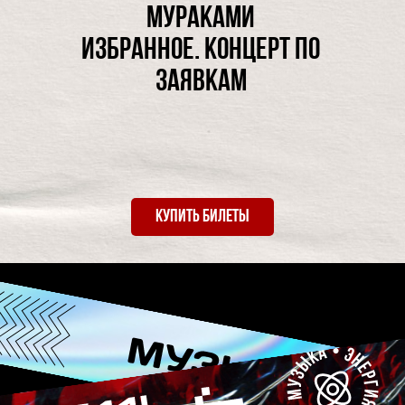
МУРАКАМИ
ИЗБРАННОЕ. КОНЦЕРТ ПО
ЗАЯВКАМ
КУПИТЬ БИЛЕТЫ
мероприятия
О НАС
аккредитация
ВОПРО