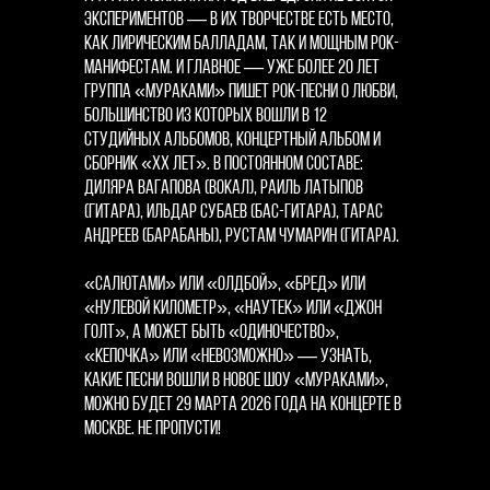
экспериментов — в их творчестве есть место,
как лирическим балладам, так и мощным рок-
манифестам. И главное — уже более 20 лет
группа «Мураками» пишет рок-песни о любви,
большинство из которых вошли в 12
студийных альбомов, концертный альбом и
сборник «ХХ лет». В постоянном составе:
Диляра Вагапова (вокал), Раиль Латыпов
(гитара), Ильдар Субаев (бас-гитара), Тарас
Андреев (барабаны), Рустам Чумарин (гитара).
«Салютами» или «Олдбой», «Бред» или
«Нулевой километр», «Наутек» или «Джон
Голт», а может быть «Одиночество»,
«Кепочка» или «Невозможно» — узнать,
какие песни вошли в новое шоу «Мураками»,
можно будет 29 марта 2026 года на концерте в
Москве. Не пропусти!