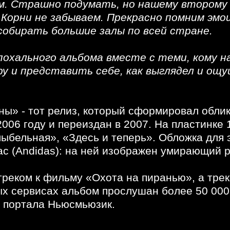
ом. Страшно подумать, но нашему второму
 Корни не забываем. Прекрасно помним эмоц
 собирать большие залы по всей стране.
хального альбома вместе с теми, кому над
у и представить себе, как выглядел и ощ
ны» - тот релиз, который сформировал обли
06 году и переиздан в 2007. На пластинке 1
лыбельная», «Здесь и теперь». Обложка для 
с (Andidas): на ней изображен умирающий р
треком к фильму «Охота на пиранью», а трек
ых сервисах альбом прослушан более 50 000 
и портала Ньюсмьюзик.