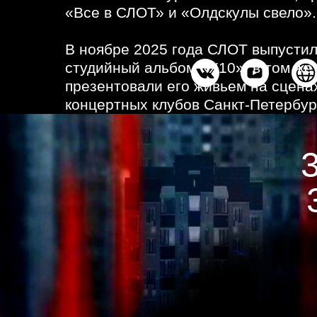
«Все в СЛОТ» и «Олдскулы свело».
В ноябре 2025 года СЛОТ выпустил
студийный альбом «Х10», в том же
презентовали его живьем на сцена
концертных клубов Санкт-Петербург
А2 и VK Stadium.