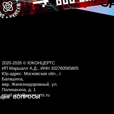
2020-2026
© ЮКОНЦЕРТС
ИП Маршалл А.Д., ИНН 332760565805
Юр.адрес: Московская обл., г.
Балашиха,
мкр. Железнодорожный, ул.
Поликахина, д. 1
email: info@uconcerts.ru
ация
ВОПРОСЫ