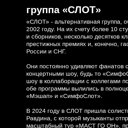
Культовый альбом и все хиты, сум
группа «СЛОТ»
войны» 30 мая в Москве и 31 мая 
«СЛОТ» - альтернативная группа, 
2002 году. На их счету более 10 с
и сборников, несколько десятков к
престижных премиях и, конечно, га
России и СНГ.
Они постоянно удивляют фанатов 
концертными шоу, будь то «Симфо
шоу в коллаборации с коллегами по 
обе программы вылились в полноц
«Мэшап» и «СимфоСлот».
В 2024 году в СЛОТ пришла солист
Равдина, с которой музыканты отп
масштабный тур «МАСТ ГО ОН», п