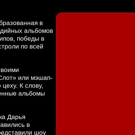
асшедшая энергетика и новое звучание – не
в Санкт-Петербурге!
образованная в
тудийных альбомов
липов, победы в
строли по всей
своими
Слот» или мэшап-
цеху. К слову,
енные альбомы
ка Дарья
равились в
редставили шоу