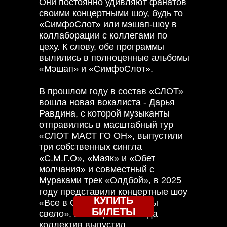
Они постоянно удивляют фанатов
своими концертными шоу, будь то
«СимфоСлот» или мэшап-шоу в
коллаборации с коллегами по
цеху. К слову, обе программы
вылились в полноценные альбомы
«Мэшап» и «СимфоСлот».
В прошлом году в состав «СЛОТ»
вошла новая вокалиста - Дарья
Равдина, с которой музыканты
отправились в масштабный тур
«СЛОТ МАСТ ГО ОН», выпустили
три собственных сингла
«С.М.Г.О», «Маяк» и «Обет
молчания» и совместный с
Мураками трек «Олдбой», в 2025
году представили концертные шоу
КУПИТЬ
«Все в СЛОТ» и «Олдскулы
БИЛЕТЫ
свело». В ноябре 2025 года
коллектив выпустил