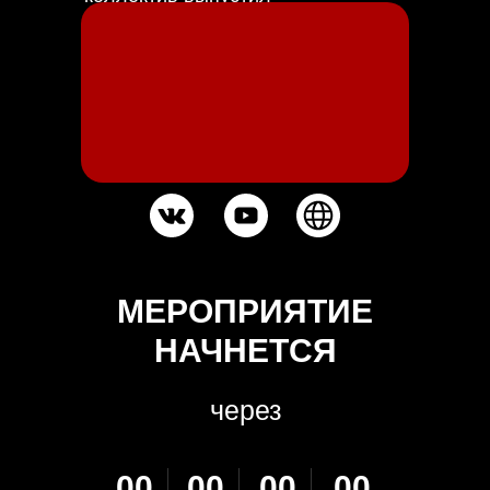
долгожданный новый и десятый
по счету альбом «х10», а в 2026
году нас ждет масштабный тур в
его поддержку.
МЕРОПРИЯТИЕ
НАЧНЕТСЯ
через
00
00
00
00