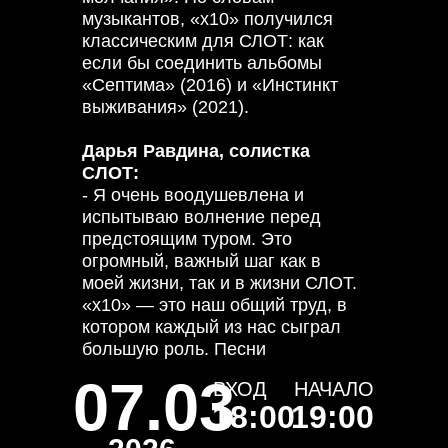
музыкантов, «х10» получился
классическим для СЛОТ: как
если бы соединить альбомы
«Септима» (2016) и «Инстинкт
выживания» (2021).
Дарья Равдина, солистка
СЛОТ:
- Я очень воодушевлена и
испытываю волнение перед
предстоящим туром. Это
огромный, важный шаг как в
моей жизни, так и в жизни СЛОТ.
«х10» — это наш общий труд, в
котором каждый из нас сыграл
большую роль. Песни
получились разные, интересные.
07.03
ВХОД
НАЧАЛО
Я уверена, что каждый из
18:00
19:00
слушателей найдет для себя
«свою» особенную песню. Очень