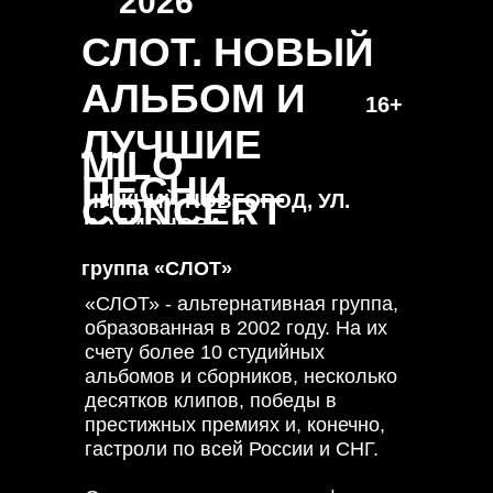
2026
хочу как можно скорее разделить
все эмоции, которые мы
СЛОТ. НОВЫЙ
вложили в альбом вместе с
нашими поклонниками на живых
АЛЬБОМ И
16+
выступлениях.
ЛУЧШИЕ
MILO
Мощное электрическое
ПЕСНИ
звучание, невероятный обмен
CONCERT
НИЖНИЙ НОВГОРОД, УЛ.
энергетикой между группой и
РОДИОНОВА, 4
зрителями, и, конечно, новые
HALL
песни — не пропусти новое шоу
группа «СЛОТ»
СЛОТ 07 марта в Нижнем
Новгороде!
«СЛОТ» - альтернативная группа,
образованная в 2002 году. На их
счету более 10 студийных
альбомов и сборников, несколько
десятков клипов, победы в
престижных премиях и, конечно,
гастроли по всей России и СНГ.